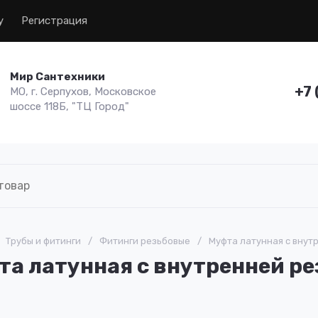
у
Регистрация
Мир Сантехники
+7 
МО, г. Серпухов, Московское
шоссе 118Б, "ТЦ Город"
Трубы и фитинги
/
Фитинги резьбовые
/
Муфта латунная с внутре
а латунная с внутренней рез