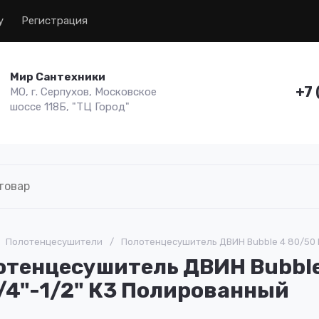
у
Регистрация
Мир Сантехники
+7 
МО, г. Серпухов, Московское
шоссе 118Б, "ТЦ Город"
Полотенцесушители
/
Полотенцесушитель ДВИН Bubble 4 80/50 В
отенцесушитель ДВИН Bubble
/4"-1/2" К3 Полированный