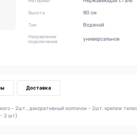
Нержавеющая сталь
Материал
80 см
Высота
Водяной
Тип
Направление
универсальное
подключения
вы
Доставка
го – 2шт., декоративный колпачок – 2шт, крепеж телеско
- 2 шт)