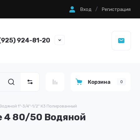
/
Вход
Регистрация
(925) 924-81-20
Корзина
0
одяной 1"-3/4"-1/2" К3 Полированный
 4 80/50 Водяной