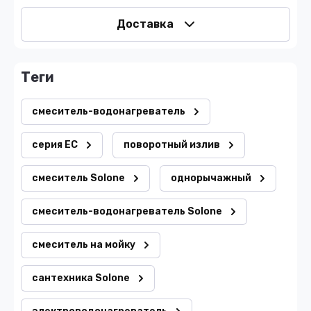
Доставка
теги
смеситель-водонагреватель
серия EC
поворотный излив
смеситель Solone
однорычажный
смеситель-водонагреватель Solone
смеситель на мойку
сантехника Solone