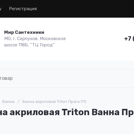
у
Регистрация
Мир Сантехники
+7 
МО, г. Серпухов, Московское
шоссе 118Б, "ТЦ Город"
Ванны
/
Ванна акриловая Triton Прага 170
а акриловая Triton Ванна Пр