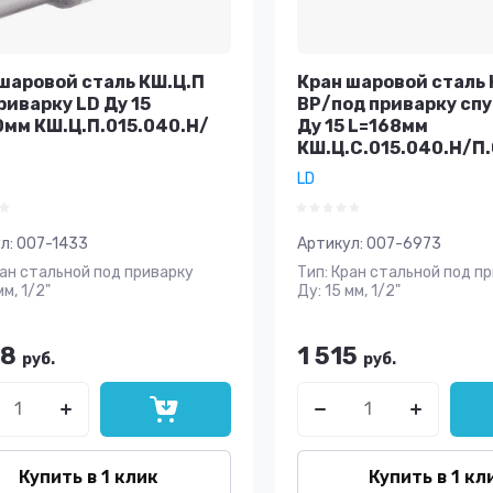
шаровой сталь КШ.Ц.П
Кран шаровой сталь 
риварку LD Ду 15
ВР/под приварку сп
мм КШ.Ц.П.015.040.Н/
Ду 15 L=168мм
КШ.Ц.С.015.040.Н/П
LD
л:
007-1433
Артикул:
007-6973
ран стальной под приварку
Тип: Кран стальной под п
мм, 1/2"
Ду: 15 мм, 1/2"
48
1 515
руб.
руб.
Купить в 1 клик
Купить в 1 кл