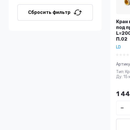
Сбросить фильтр
Кран 
под п
L=200
П.02
LD
Артику
Тип: К
Ду: 15 
1 4