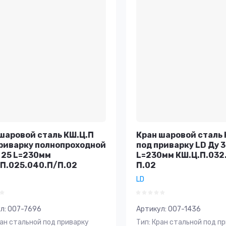
шаровой сталь КШ.Ц.П
Кран шаровой сталь 
риварку полнопроходной
под приварку LD Ду 
 25 L=230мм
L=230мм КШ.Ц.П.032
П.025.040.П/П.02
П.02
LD
л:
007-7696
Артикул:
007-1436
ран стальной под приварку
Тип: Кран стальной под п