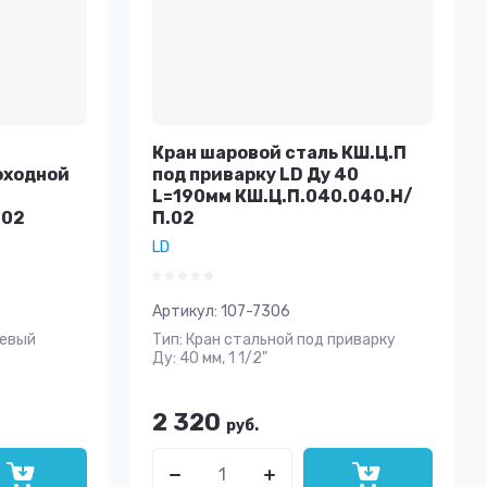
Кран шаровой сталь КШ.Ц.П
оходной
под приварку LD Ду 40
L=190мм КШ.Ц.П.040.040.Н/
.02
П.02
LD
Артикул:
107-7306
цевый
Тип: Кран стальной под приварку
Ду: 40 мм, 1 1/2"
2 320
руб.