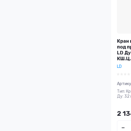
Кран 
под п
LD Ду
КШ.Ц.
LD
Артику
Тип: К
Ду: 32 
2 1