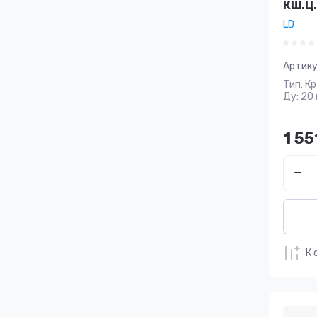
КШ.Ц
LD
Артику
Тип: К
Ду: 20 
1 55
К 