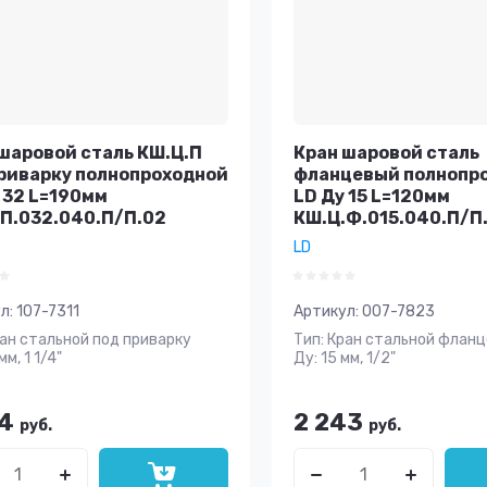
шаровой сталь КШ.Ц.П
Кран шаровой сталь
риварку полнопроходной
фланцевый полнопр
 32 L=190мм
LD Ду 15 L=120мм
П.032.040.П/П.02
КШ.Ц.Ф.015.040.П/П
LD
л:
107-7311
Артикул:
007-7823
ран стальной под приварку
Тип: Кран стальной флан
мм, 1 1/4"
Ду: 15 мм, 1/2"
34
2 243
руб.
руб.