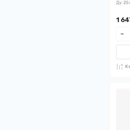
Ду: 25 
1 64
К 