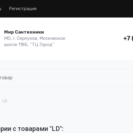
у
Регистрация
Мир Сантехники
+7 
МО, г. Серпухов, Московское
шоссе 118Б, "ТЦ Город"
LD
рии с товарами "LD":