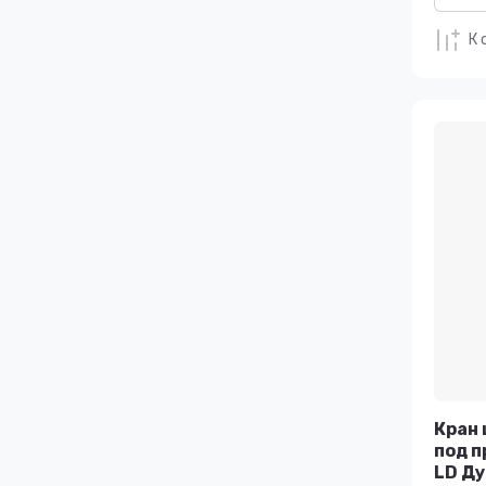
К 
Кран 
под п
LD Ду