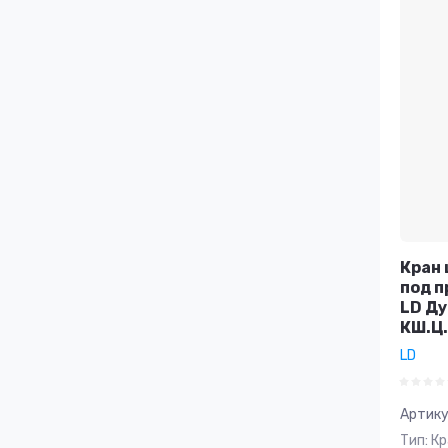
Кран 
под п
LD Ду
КШ.Ц.
LD
Артику
Тип: К