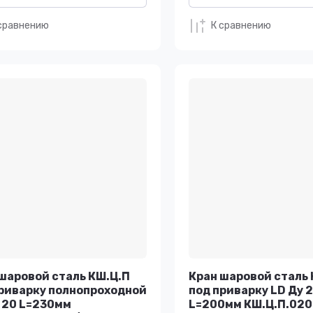
сравнению
К сравнению
шаровой сталь КШ.Ц.П
Кран шаровой сталь 
риварку полнопроходной
под приварку LD Ду 
 20 L=230мм
L=200мм КШ.Ц.П.020