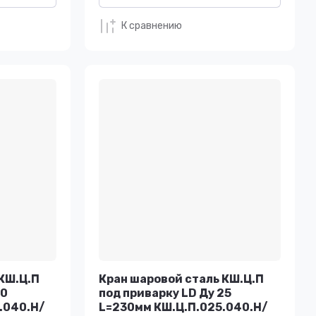
К сравнению
КШ.Ц.П
Кран шаровой сталь КШ.Ц.П
20
под приварку LD Ду 25
.040.Н/
L=230мм КШ.Ц.П.025.040.Н/