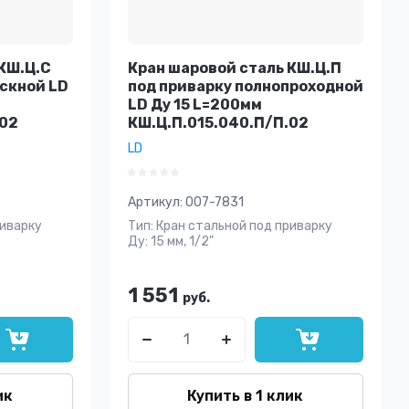
КШ.Ц.С
Кран шаровой сталь КШ.Ц.П
ускной LD
под приварку полнопроходной
LD Ду 15 L=200мм
.02
КШ.Ц.П.015.040.П/П.02
LD
Артикул:
007-7831
риварку
Тип: Кран стальной под приварку
Ду: 15 мм, 1/2"
1 551
руб.
ик
Купить в 1 клик