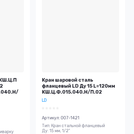
КШ.Ц.П
Кран шаровой сталь
32
фланцевый LD Ду 15 L=120мм
.040.Н/
КШ.Ц.Ф.015.040.Н/П.02
LD
Артикул:
007-1421
Тип: Кран стальной фланцевый
Ду: 15 мм, 1/2"
риварку